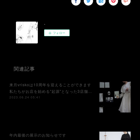
.
フォロー
関連記事
来月vriskoは10周年を迎えることができます⁡
私たちがお店を始める"起源"となった3店舗…
2023.06.24 05:41
年内最後の展示のお知らせです