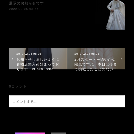
展示のお知らせです
2022.09.05 03:45
2017.02.04 05:25
2017.02.01 06:03
お知らせしましたように
2月スタートー穏やかな
春物店頭入荷始まってお
陽気ですねー本日は今ま
りますーvrisko insta…
で挑戦したことのない…
0
コメント