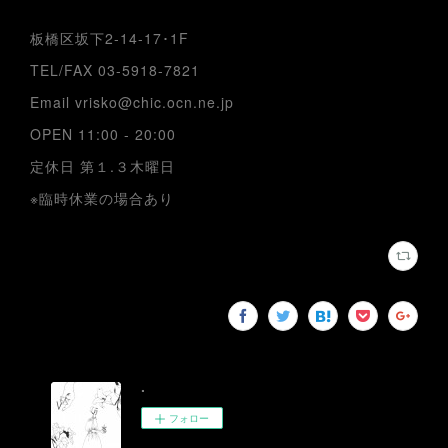
板橋区坂下2-14-17･1F
TEL/FAX 03-5918-7821
Email vrisko@chic.ocn.ne.jp
OPEN 11:00 - 20:00
定休日 第１.３木曜日
※臨時休業の場合あり
.
フォロー