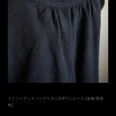
ドイツーアンティークリネンS/Sワンピース [染物/墨黒
色]