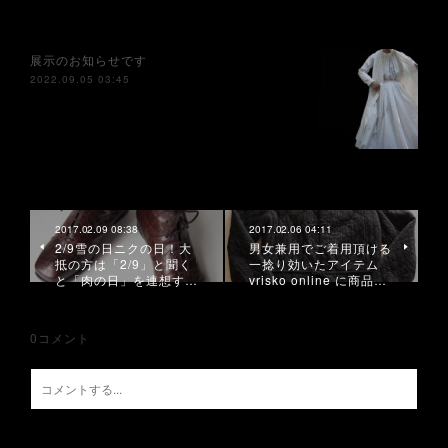
展示のお知らせです
2022.09.05 03:45
2017.02.09 08:38
2017.02.06 04:11
2/9雪の日ニクの日！大
男女兼用でご着用頂ける
抵の方は「2/9」と聞く
一捻り効いたアイテム
と「肉の日」を連想す…
vrisko online に商品…
0
コメント