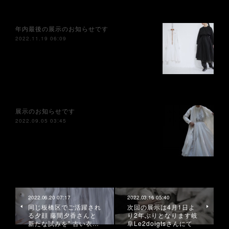
年内最後の展示のお知らせです
2022.11.19 06:09
展示のお知らせです
2022.09.05 03:45
2022.06.20 07:17
2022.03.16 05:40
同じ板橋区でご活躍され
次回の展示は4月1日よ
る夕顔 藤間夕香さんと
り2年ぶりとなります岐
新たな試みを" 古い衣…
阜Le2doigtsさんにて