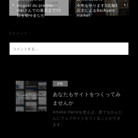
muguet du premier
今年もやります3店舗3
maiさんでの 展示まで10
店主によるBackyard
日を切りました
market
0
コメント
PR
あなたもサイトをつくってみ
ませんか
Ameba Owndを使えば、誰でもかんた
んにウェブサイトをつくることができ
ます。