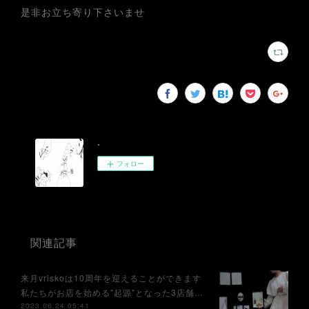
是非お立ち寄り下さいませ
.
フォロー
関連記事
来月vriskoは10周年を迎えることができます⁡
私たちがお店を始める"起源"となった3店舗…
2023.06.24 05:41